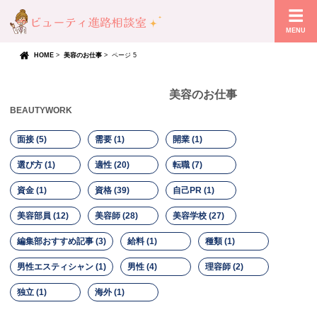
MENU
HOME
>
美容のお仕事
>
ページ 5
美容のお仕事
BEAUTYWORK
面接 (5)
需要 (1)
開業 (1)
選び方 (1)
適性 (20)
転職 (7)
資金 (1)
資格 (39)
自己PR (1)
美容部員 (12)
美容師 (28)
美容学校 (27)
編集部おすすめ記事 (3)
給料 (1)
種類 (1)
男性エスティシャン (1)
男性 (4)
理容師 (2)
独立 (1)
海外 (1)