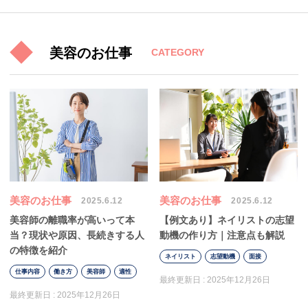
美容のお仕事
CATEGORY
美容のお仕事
美容のお仕事
2025.6.12
2025.6.12
美容師の離職率が高いって本
【例文あり】ネイリストの志望
当？現状や原因、長続きする人
動機の作り方｜注意点も解説
の特徴を紹介
ネイリスト
志望動機
面接
仕事内容
働き方
美容師
適性
最終更新日 :
2025年12月26日
最終更新日 :
2025年12月26日