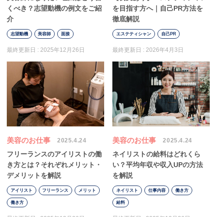
くべき？志望動機の例文をご紹
を目指す方へ｜自己PR方法を
介
徹底解説
志望動機
美容師
面接
エステティシャン
自己PR
最終更新日 :
2025年12月26日
最終更新日 :
2026年4月3日
美容のお仕事
美容のお仕事
2025.4.24
2025.4.24
フリーランスのアイリストの働
ネイリストの給料はどれくら
き方とは？それぞれメリット・
い？平均年収や収入UPの方法
デメリットを解説
を解説
アイリスト
フリーランス
メリット
ネイリスト
仕事内容
働き方
働き方
給料