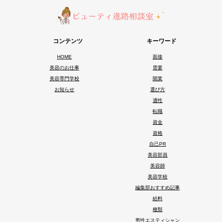
コンテンツ
キーワード
HOME
面接
美容のお仕事
需要
美容専門学校
開業
お知らせ
選び方
適性
転職
資金
資格
自己PR
美容部員
美容師
美容学校
編集部おすすめ記事
給料
種類
男性エスティシャン