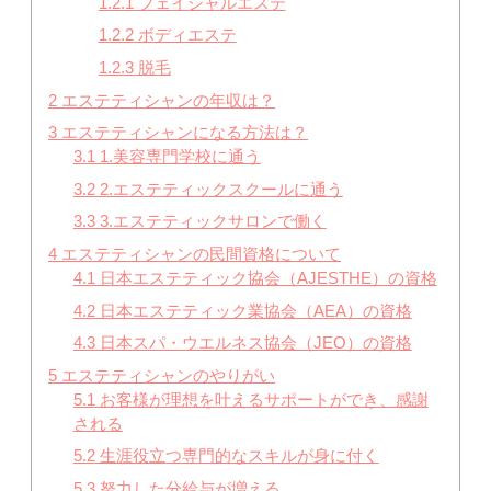
1.2.1
フェイシャルエステ
1.2.2
ボディエステ
1.2.3
脱毛
2
エステティシャンの年収は？
3
エステティシャンになる方法は？
3.1
1.美容専門学校に通う
3.2
2.エステティックスクールに通う
3.3
3.エステティックサロンで働く
4
エステティシャンの民間資格について
4.1
日本エステティック協会（AJESTHE）の資格
4.2
日本エステティック業協会（AEA）の資格
4.3
日本スパ・ウエルネス協会（JEO）の資格
5
エステティシャンのやりがい
5.1
お客様が理想を叶えるサポートができ、感謝
される
5.2
生涯役立つ専門的なスキルが身に付く
5.3
努力した分給与が増える