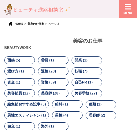
MENU
HOME
>
美容のお仕事
>
ページ 2
美容のお仕事
BEAUTYWORK
面接 (5)
需要 (1)
開業 (1)
選び方 (1)
適性 (20)
転職 (7)
資金 (1)
資格 (39)
自己PR (1)
美容部員 (12)
美容師 (28)
美容学校 (27)
編集部おすすめ記事 (3)
給料 (1)
種類 (1)
男性エスティシャン (1)
男性 (4)
理容師 (2)
独立 (1)
海外 (1)