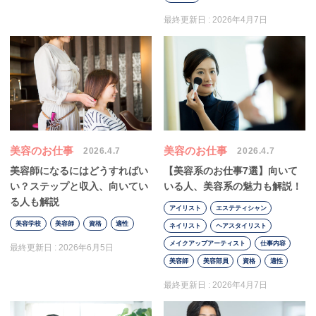
最終更新日 :
2026年4月7日
美容のお仕事
美容のお仕事
2026.4.7
2026.4.7
美容師になるにはどうすればい
【美容系のお仕事7選】向いて
い？ステップと収入、向いてい
いる人、美容系の魅力も解説！
る人も解説
アイリスト
エステティシャン
美容学校
美容師
資格
適性
ネイリスト
ヘアスタイリスト
メイクアップアーティスト
仕事内容
最終更新日 :
2026年6月5日
美容師
美容部員
資格
適性
最終更新日 :
2026年4月7日