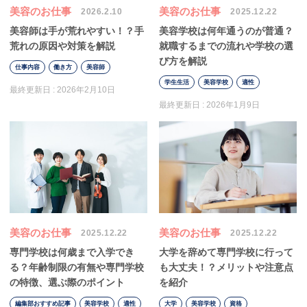
美容のお仕事
美容のお仕事
2026.2.10
2025.12.22
美容師は手が荒れやすい！？手
美容学校は何年通うのが普通？
荒れの原因や対策を解説
就職するまでの流れや学校の選
び方を解説
仕事内容
働き方
美容師
学生生活
美容学校
適性
最終更新日 :
2026年2月10日
最終更新日 :
2026年1月9日
美容のお仕事
美容のお仕事
2025.12.22
2025.12.22
専門学校は何歳まで入学でき
大学を辞めて専門学校に行って
る？年齢制限の有無や専門学校
も大丈夫！？メリットや注意点
の特徴、選ぶ際のポイント
を紹介
編集部おすすめ記事
美容学校
適性
大学
美容学校
資格