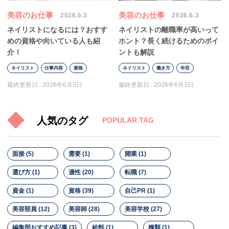
美容のお仕事
美容のお仕事
2026.6.3
2026.6.3
ネイリストになるには？おすす
ネイリストの離職率が高いって
めの資格や向いている人も紹
ホント？長く続けるためのポイ
介！
ントも解説
ネイリスト
仕事内容
資格
ネイリスト
働き方
年収
最終更新日 :
2026年6月3日
最終更新日 :
2026年6月3日
人気のタグ
POPULAR TAG
面接 (5)
需要 (1)
開業 (1)
選び方 (1)
適性 (20)
転職 (7)
資金 (1)
資格 (39)
自己PR (1)
美容部員 (12)
美容師 (28)
美容学校 (27)
編集部おすすめ記事 (3)
給料 (1)
種類 (1)