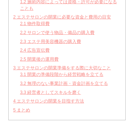
1.2
施術内容によっては資格・許可が必要になる
ことも
2
エステサロンの開業に必要な資金と費用の目安
2.1
物件取得費
2.2
サロンで使う物品・備品の購入費
2.3
エステ用美容機器の購入費
2.4
広告宣伝費
2.5
開業後の運用費
3
エステサロンの開業準備をする際に大切なこと
3.1
開業の準備段階から経営戦略を立てる
3.2
無理のない事業計画・資金計画を立てる
3.3
経営者としてスキルを磨く
4
エステサロンの開業を目指す方法
5
まとめ