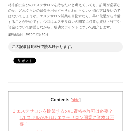
将来的に自分のエステサロンを持ちたいと考えていても、許可が必要な
のか、どれぐらいの資金を用意すべきかわからないと悩む方は多いので
はないでしょうか。エステサロン開業を目指すなら、早い段階から準備
することが肝心です。今回はエステサロンの開業に必要な資格・許可や
資金について解説しながら、成功のポイントについて紹介します。
最終更新日 :
2025年12月26日
この記事は
約8分
で読み終わります。
Contents
[
hide
]
1
エステサロンを開業するのに資格や許可は必要？
1.1
スキルがあればエステサロン開業に資格は不
要！