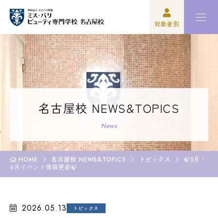
対象者別
高校3年生の方
ミスパリについて
再進学をご検討の方
学科紹介
保護者の方
オープンキャンパス・イベント
名古屋校 NEWS&TOPICS
学校関係者の方
資格・就職
News
企業の方
入学案内
HOME
名古屋校 NEWS&TOPICS
トピックス
🍃5月・
6月イベント情報更新🍃
卒業生の方
学園生活
2026.05.13
トピックス
高校3年生の方