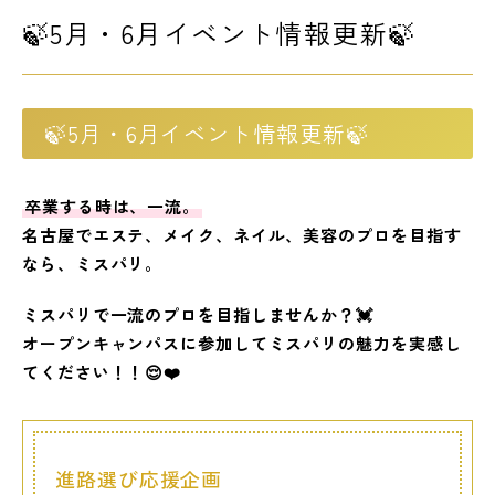
🍃5月・6月イベント情報更新🍃
LINE友だち登録
よくある質問
アクセス
🍃5月・6月イベント情報更新🍃
情報の公開
カリキュラム・シラバス
卒業する時は、一流。
個人情報保護方針
サイトマップ
名古屋でエステ、メイク、ネイル、美容のプロを目指す
なら、ミスパリ。
SNSをフォローして最新情報をCHECK !
ミスパリで一流のプロを目指しませんか？💓
オープンキャンパスに参加してミスパリの魅力を実感し
てください！！😌❤️
進路選び応援企画