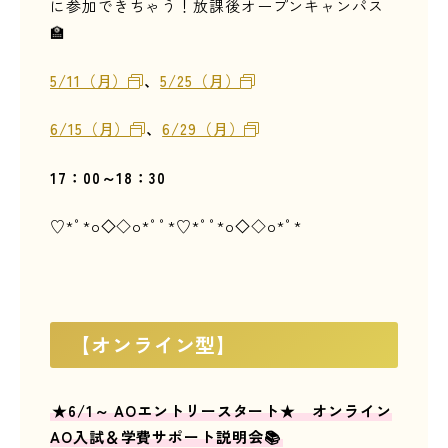
に参加できちゃう！放課後オープンキャンパス
🏫
5/11（月）
、
5/25（月）
6/15（月）
、
6/29（月）
17
：00～18：30
♡*ﾟ*o
◇
◇o*ﾟﾟ*♡*ﾟﾟ*o
◇
◇o*ﾟ*
【オンライン型】
★6/1～ AOエントリースタート★ オンライン
AO入試＆学費サポート説明会📚