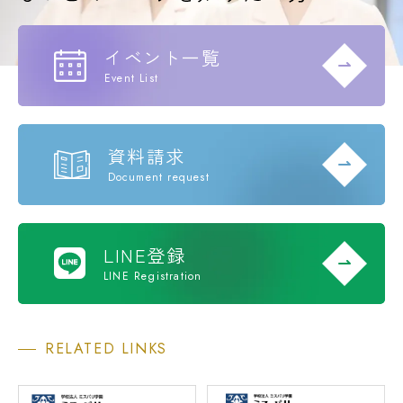
イベント一覧
Event List
資料請求
Document request
LINE登録
LINE Registration
RELATED LINKS