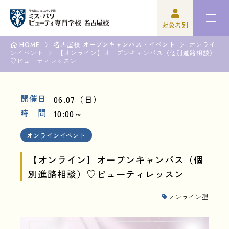
対象者別
HOME
名古屋校 オープンキャンパス・イベント
オンライ
ンイベント
高校3年生の方
ミスパリについて
【オンライン】オープンキャンパス（個別進路相談）
♡ビューティレッスン
再進学をご検討の方
学科紹介
開催日
06.07（日）
保護者の方
オープンキャンパス・イベント
時 間
10:00～
学校関係者の方
資格・就職
オンラインイベント
企業の方
入学案内
【オンライン】オープンキャンパス（個
別進路相談）♡ビューティレッスン
卒業生の方
学園生活
オンライン型
高校3年生の方