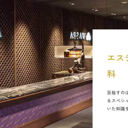
エス
科
目指すの
るスペシ
いた知識