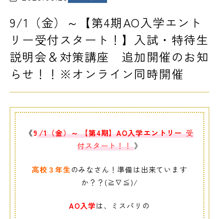
9/1（金）～【第4期AO入学エント
LINE友だち登録
よくある質問
アクセス
リー受付スタート！】入試・特待生
説明会＆対策講座 追加開催のお知
らせ！！※オンライン同時開催
情報の公開
カリキュラム・シラバス
個人情報保護方針
サイトマップ
SNSをフォローして最新情報をCHECK !
《
9
/1（金）～
【第4期】AO入学エントリー
受
付スタート！！
》
高校３年生
のみなさん！準備は出来ています
か？？(≧∇≦)/
AO
入学
は、ミスパリの