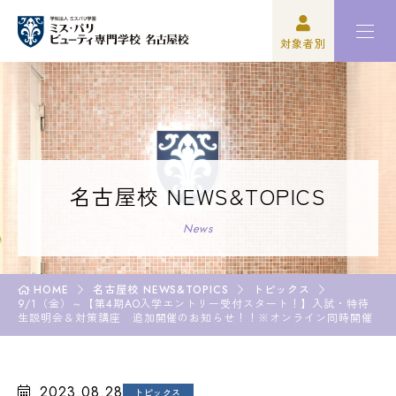
対象者別
高校3年生の方
ミスパリについて
再進学をご検討の方
学科紹介
保護者の方
オープンキャンパス・イベント
名古屋校 NEWS&TOPICS
学校関係者の方
資格・就職
News
企業の方
入学案内
HOME
名古屋校 NEWS&TOPICS
トピックス
9/1（金）～【第4期AO入学エントリー受付スタート！】入試・特待
卒業生の方
学園生活
生説明会＆対策講座 追加開催のお知らせ！！※オンライン同時開催
2023.08.28
高校3年生の方
トピックス