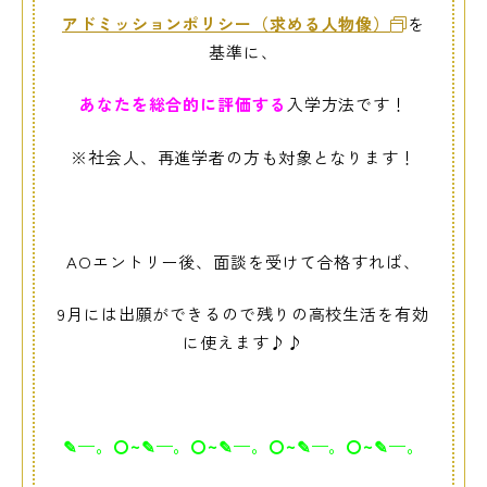
アドミッションポリシー（求める人物像）
を
基準に、
あなたを総合的に評価する
入学方法です！
※社会人、再進学者の方も対象となります！
AOエントリー後、面談を受けて合格すれば、
9月には出願ができるので残りの高校生活を有効
に使えます♪♪
✎
—
。
〇~
✎
—
。
〇~
✎
—
。
〇~
✎
—
。
〇~
✎
—
。