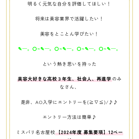
明るく元気な自分を評価してほしい！
将来は美容業界で活躍したい！
美容をとことん学びたい！
✎
—
。
〇~
✎
—
。
〇~
✎
—
。
〇~
✎
—
。
〇~
✎
—
。
という熱き思いを持った
美容大好きな高校３年生、社会人、再進学
のみ
なさん、
是非、AO入学にエントリーを(≧∇≦)/♪♪
エントリー方法は簡単♪
ミスパリ名古屋校
【2024年度 募集要項】12ペー