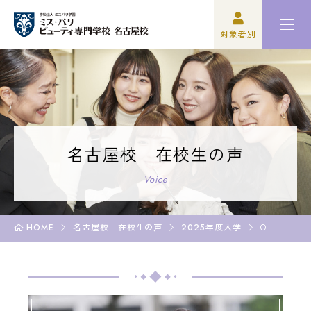
対象者別
高校3年生の方
ミスパリについて
再進学をご検討の方
学科紹介
保護者の方
オープンキャンパス・イベント
名古屋校 在校生の声
学校関係者の方
資格・就職
Voice
企業の方
入学案内
HOME
名古屋校 在校生の声
2025年度入学
O
卒業生の方
学園生活
高校3年生の方