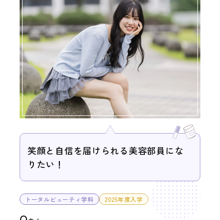
LINE友だち登録
よくある質問
アクセス
情報の公開
カリキュラム・シラバス
個人情報保護方針
サイトマップ
SNSをフォローして最新情報をCHECK !
笑顔と自信を届けられる美容部員にな
りたい！
トータルビューティ学科
2025年度入学
O