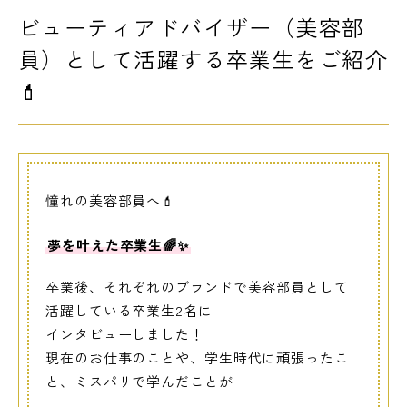
ビューティアドバイザー（美容部
LINE友だち登録
よくある質問
アクセス
員）として活躍する卒業生をご紹介
💄
情報の公開
カリキュラム・シラバス
個人情報保護方針
サイトマップ
憧れの美容部員へ💄
SNSをフォローして最新情報をCHECK !
夢を叶えた卒業生🌈✨
卒業後、それぞれのブランドで美容部員として
活躍している卒業生2名に
インタビューしました！
現在のお仕事のことや、学生時代に頑張ったこ
と、ミスパリで学んだことが