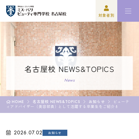
対象者別
高校3年生の方
ミスパリについて
再進学をご検討の方
学科紹介
保護者の方
オープンキャンパス・イベント
名古屋校 NEWS&TOPICS
学校関係者の方
資格・就職
News
企業の方
入学案内
HOME
名古屋校 NEWS&TOPICS
お知らせ
ビューテ
ィアドバイザー（美容部員）として活躍する卒業生をご紹介💄
卒業生の方
学園生活
2026.07.02
お知らせ
高校3年生の方