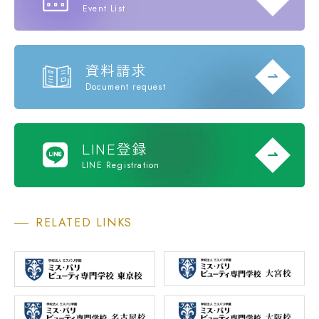
Event List
資料請求
Document request
LINE登録
LINE Registration
RELATED LINKS