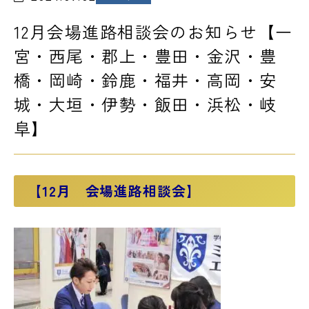
12月会場進路相談会のお知らせ【一
LINE友だち登録
よくある質問
アクセス
宮・西尾・郡上・豊田・金沢・豊
橋・岡崎・鈴鹿・福井・高岡・安
城・大垣・伊勢・飯田・浜松・岐
情報の公開
カリキュラム・シラバス
阜】
個人情報保護方針
サイトマップ
SNSをフォローして最新情報をCHECK !
【12月 会場進路相談会】