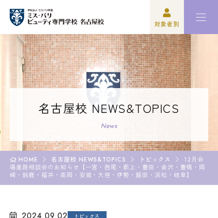
対象者別
高校3年生の方
ミスパリについて
再進学をご検討の方
学科紹介
保護者の方
オープンキャンパス・イベント
名古屋校 NEWS&TOPICS
学校関係者の方
資格・就職
News
企業の方
入学案内
HOME
名古屋校 NEWS&TOPICS
トピックス
12月会
場進路相談会のお知らせ【一宮・西尾・郡上・豊田・金沢・豊橋・岡
卒業生の方
学園生活
崎・鈴鹿・福井・高岡・安城・大垣・伊勢・飯田・浜松・岐阜】
2024.09.02
高校3年生の方
トピックス