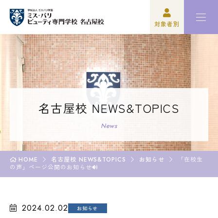
対象者別
高校3年生の方
ミスパリについて
再進学をご検討の方
学科紹介
保護者の方
オープンキャンパス・イベント
名古屋校 NEWS&TOPICS
学校関係者の方
資格・就職
News
企業の方
入学案内
HOME
名古屋校 NEWS&TOPICS
お知らせ
「在校生
の声」ページ公開のお知らせ🔊
卒業生の方
学園生活
2024.02.02
お知らせ
高校3年生の方