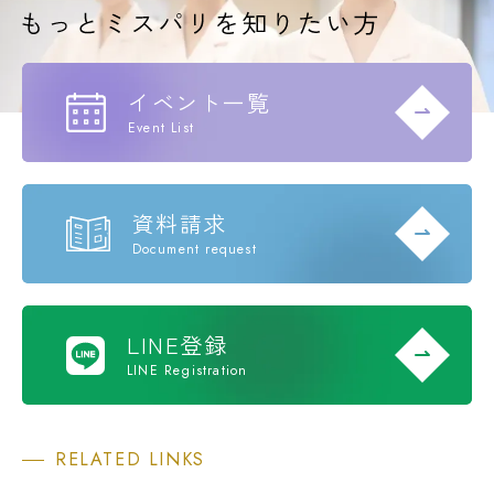
イベント一覧
Event List
資料請求
Document request
LINE登録
LINE Registration
RELATED LINKS