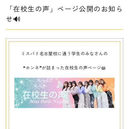
「在校生の声」ページ公開のお知ら
LINE友だち登録
よくある質問
アクセス
せ🔊
情報の公開
カリキュラム・シラバス
ミスパリ名古屋校に通う学生のみなさんの
個人情報保護方針
サイトマップ
❝ホンネ❞が詰まった在校生の声ページ📖
SNSをフォローして最新情報をCHECK !