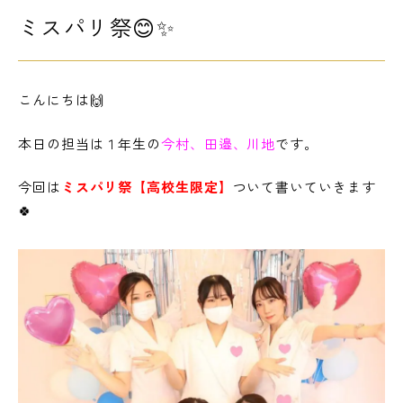
ミスパリ祭😊✨
LINE友だち登録
よくある質問
アクセス
こんにちは🙌
本日の担当は１年生の
今村、田邉、川地
です。
情報の公開
カリキュラム・シラバス
個人情報保護方針
サイトマップ
今回は
ミスパリ祭【高校生限定】
ついて書いていきます
🍀
SNSをフォローして最新情報をCHECK !