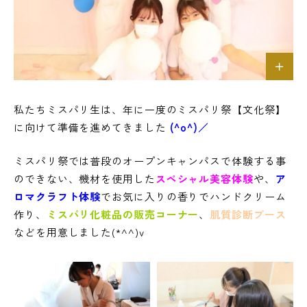
私たちミスパリ生は、年に一度のミスパリ祭【文化祭】
に向けて準備を進めてきました
(^o^)／
ミスパリ祭では普段のオープンキャンパスで体験する事
のできない、機材を使用した
スペシャル美容体験
や、
ア
ロマクラフト体験
でお気に入りの香りでハンドクリーム
作り、
ミスパリ化粧品の販売コーナー
、
肌質診断ブース
などを用意しました(*^^)v