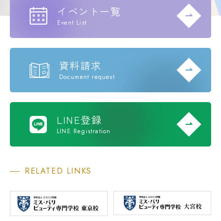
イベント一覧
Event List
資料請求
Document request
LINE登録
LINE Registration
RELATED LINKS