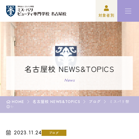
対象者別
高校3年生の方
ミスパリについて
再進学をご検討の方
学科紹介
保護者の方
オープンキャンパス・イベント
名古屋校 NEWS&TOPICS
学校関係者の方
資格・就職
News
企業の方
入学案内
HOME
名古屋校 NEWS&TOPICS
ブログ
ミスパリ祭
😊✨
卒業生の方
学園生活
2023.11.24
ブログ
高校3年生の方