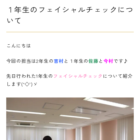
１年生のフェイシャルチェックにつ
LINE友だち登録
よくある質問
アクセス
いて
こんにちは
情報の公開
カリキュラム・シラバス
今回の担当は2年生の
吉村
と１年生の
佐藤
と
今村
です♪
個人情報保護方針
サイトマップ
先日行われた1年生の
フェイシャルチェック
について紹介
SNSをフォローして最新情報をCHECK !
します(‘◇’)ゞ