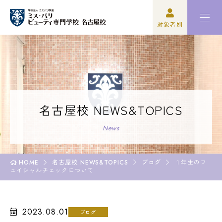
対象者別
高校3年生の方
ミスパリについて
再進学をご検討の方
学科紹介
保護者の方
オープンキャンパス・イベント
名古屋校 NEWS&TOPICS
学校関係者の方
資格・就職
News
企業の方
入学案内
HOME
名古屋校 NEWS&TOPICS
ブログ
１年生のフ
ェイシャルチェックについて
卒業生の方
学園生活
2023.08.01
ブログ
高校3年生の方