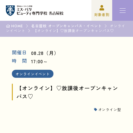
対象者別
HOME
名古屋校 オープンキャンパス・イベント
オンライ
ンイベント
高校3年生の方
ミスパリについて
【オンライン】♡放課後オープンキャンパス♡
再進学をご検討の方
学科紹介
開催日
08.28（月）
時 間
17:00～
保護者の方
オープンキャンパス・イベント
オンラインイベント
学校関係者の方
資格・就職
【オンライン】♡放課後オープンキャン
企業の方
入学案内
パス♡
卒業生の方
学園生活
オンライン型
高校3年生の方