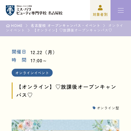
対象者別
HOME
名古屋校 オープンキャンパス・イベント
オンライ
ンイベント
高校3年生の方
ミスパリについて
【オンライン】♡放課後オープンキャンパス♡
再進学をご検討の方
学科紹介
開催日
12.22（月）
時 間
17:00～
保護者の方
オープンキャンパス・イベント
オンラインイベント
学校関係者の方
資格・就職
【オンライン】♡放課後オープンキャン
企業の方
入学案内
パス♡
卒業生の方
学園生活
オンライン型
高校3年生の方