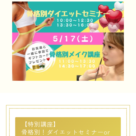
LINE友だち登録
よくある質問
アクセス
情報の公開
カリキュラム・シラバス
個人情報保護方針
サイトマップ
SNSをフォローして最新情報をCHECK !
【特別講座】
骨格別！ダイエットセミナーor