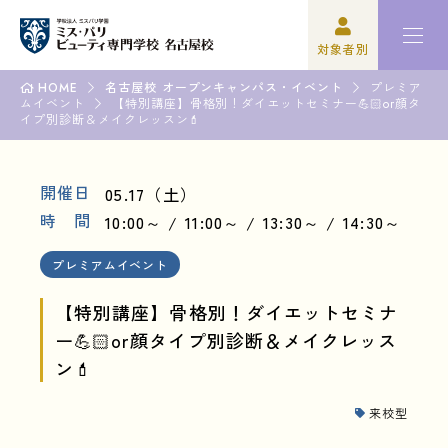
対象者別
HOME
名古屋校 オープンキャンパス・イベント
プレミア
ムイベント
高校3年生の方
ミスパリについて
【特別講座】骨格別！ダイエットセミナー💪🏻or顔タ
イプ別診断＆メイクレッスン💄
再進学をご検討の方
学科紹介
開催日
05.17（土）
保護者の方
オープンキャンパス・イベント
時 間
10:00～
11:00～
13:30～
14:30～
学校関係者の方
資格・就職
プレミアムイベント
企業の方
入学案内
【特別講座】骨格別！ダイエットセミナ
ー💪🏻or顔タイプ別診断＆メイクレッス
卒業生の方
学園生活
ン💄
来校型
高校3年生の方