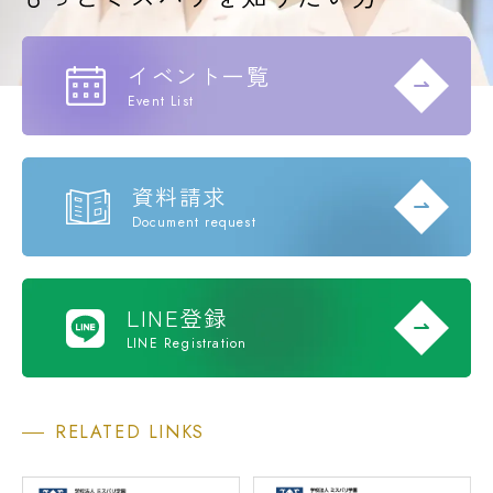
イベント一覧
Event List
資料請求
Document request
LINE登録
LINE Registration
RELATED LINKS