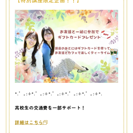
【特別講座限定企画！！】
*.゜｡:+*.゜｡:+*.゜｡:+*.゜｡:+*.゜｡:+*.
高校生の交通費を一部サポート！
詳細は
こちら