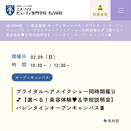
対象者別
HOME
名古屋校 オープンキャンパス・イベント
オープン
キャンパス
高校3年生の方
ミスパリについて
ブライダルヘアメイクショー同時開催👗💕【選べる！
美容体験♥＆学校説明会】バレンタインオープンキャンパス🍫
再進学をご検討の方
学科紹介
開催日
02.09（日）
保護者の方
オープンキャンパス・イベント
時 間
10:30～
12:30～
学校関係者の方
資格・就職
オープンキャンパス
企業の方
入学案内
ブライダルヘアメイクショー同時開催👗
💕【選べる！美容体験♥＆学校説明会】
卒業生の方
学園生活
バレンタインオープンキャンパス🍫
来校型
高校3年生の方