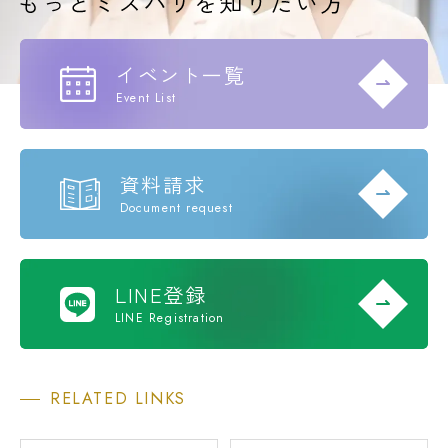
イベント一覧
Event List
資料請求
Document request
LINE登録
LINE Registration
RELATED LINKS