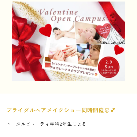
LINE友だち登録
よくある質問
アクセス
情報の公開
カリキュラム・シラバス
個人情報保護方針
サイトマップ
SNSをフォローして最新情報をCHECK !
ブライダルヘアメイクショー同時開催👗💕
トータルビューティ学科2年生による