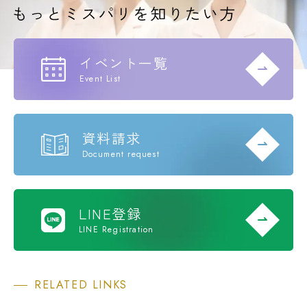
イベント一覧
Event List
資料請求
Document request
LINE登録
LINE Registration
RELATED LINKS