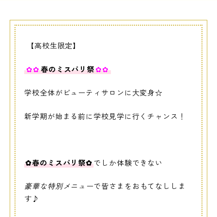
LINE友だち登録
よくある質問
アクセス
【高校生限定】
✿✿
春のミスパリ祭
✿✿
情報の公開
カリキュラム・シラバス
学校全体がビューティサロンに大変身☆
個人情報保護方針
サイトマップ
新学期が始まる前に学校見学に行くチャンス！
SNSをフォローして最新情報をCHECK !
✿春のミスパリ祭✿
でしか体験できない
豪華な特別メニュー
で皆さまをおもてなししま
す♪