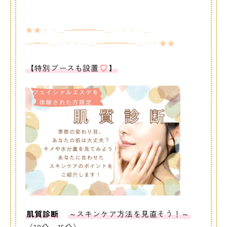
★★・‥…―━━━―…‥・・‥…
―━―…‥・・‥…―━━━―…‥・★★
【特別ブースも設置
♡
】
肌質診断
～スキンケア方法を見直そう！～
（10分～15分）