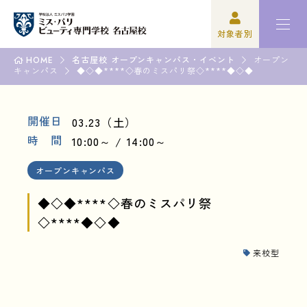
対象者別
HOME
名古屋校 オープンキャンパス・イベント
オープン
キャンパス
高校3年生の方
ミスパリについて
◆◇◆****◇春のミスパリ祭◇****◆◇◆
再進学をご検討の方
学科紹介
開催日
03.23（土）
時 間
10:00～
14:00～
保護者の方
オープンキャンパス・イベント
オープンキャンパス
学校関係者の方
資格・就職
◆◇◆****◇春のミスパリ祭
企業の方
入学案内
◇****◆◇◆
卒業生の方
学園生活
来校型
高校3年生の方