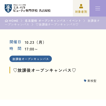
対象者別
HOME
名古屋校 オープンキャンパス・イベント
放課後オ
ープンキャンパス
高校3年生の方
ミスパリについて
♡放課後オープンキャンパス♡
再進学をご検討の方
学科紹介
開催日
10.23（月）
時 間
17:00～
保護者の方
オープンキャンパス・イベント
放課後オープンキャンパス
学校関係者の方
資格・就職
♡放課後オープンキャンパス♡
企業の方
入学案内
来校型
卒業生の方
学園生活
高校3年生の方