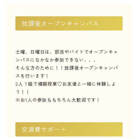
LINE友だち登録
よくある質問
アクセス
放課後オープンキャンパス
土曜、日曜日は、部活やバイトでオープンキャ
情報の公開
カリキュラム・シラバス
ンパスになかなか参加できない、、、
個人情報保護方針
サイトマップ
そんな方のために！！放課後オープンキャンパ
スを行います！
SNSをフォローして最新情報をCHECK !
2
人１組で模擬授業
♡
お友達と一緒に体験しよ
う！！
※
お
1
人の参加ももちろん大歓迎です！
交通費サポート