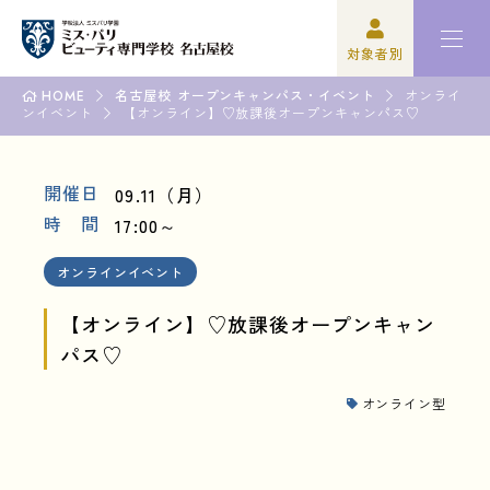
対象者別
HOME
名古屋校 オープンキャンパス・イベント
オンライ
ンイベント
高校3年生の方
ミスパリについて
【オンライン】♡放課後オープンキャンパス♡
再進学をご検討の方
学科紹介
開催日
09.11（月）
時 間
17:00～
保護者の方
オープンキャンパス・イベント
オンラインイベント
学校関係者の方
資格・就職
【オンライン】♡放課後オープンキャン
企業の方
入学案内
パス♡
卒業生の方
学園生活
オンライン型
高校3年生の方