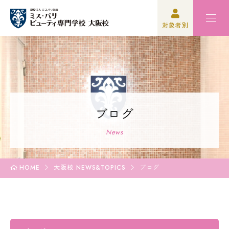
対象者別
高校3年生の方
ミスパリ紹介
再進学をご検討の方
学科紹介
保護者の方
オープンキャンパス
ブログ
学校関係者の方
資格・就職
News
企業の方
入学案内
HOME
大阪校 NEWS&TOPICS
ブログ
卒業生の方
学園生活
高校3年生の方