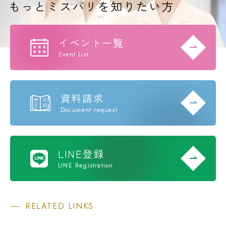
イベント一覧
Event List
資料請求
Document request
LINE登録
LINE Registration
RELATED LINKS