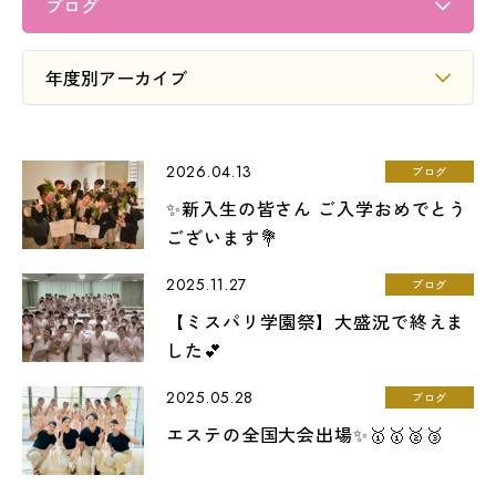
LINE友だち登録
よくある質問
アクセス
2026.04.13
ブログ
情報の公開
カリキュラム・シラバス
✨新入生の皆さん ご入学おめでとう
個人情報保護方針
サイトマップ
ございます💐
2025.11.27
ブログ
SNSをフォローして最新情報をCHECK !
【ミスパリ学園祭】大盛況で終えま
した💕
2025.05.28
ブログ
エステの全国大会出場✨🥇🥇🥈🥉