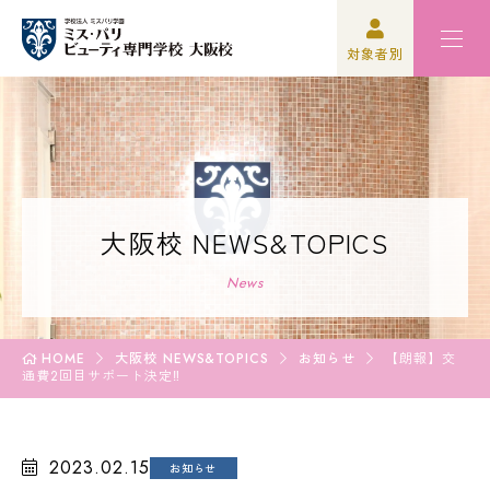
対象者別
高校3年生の方
ミスパリ紹介
再進学をご検討の方
学科紹介
保護者の方
オープンキャンパス
大阪校 NEWS&TOPICS
学校関係者の方
資格・就職
News
企業の方
入学案内
HOME
大阪校 NEWS&TOPICS
お知らせ
【朗報】交
通費2回目サポート決定‼
卒業生の方
学園生活
2023.02.15
お知らせ
高校3年生の方