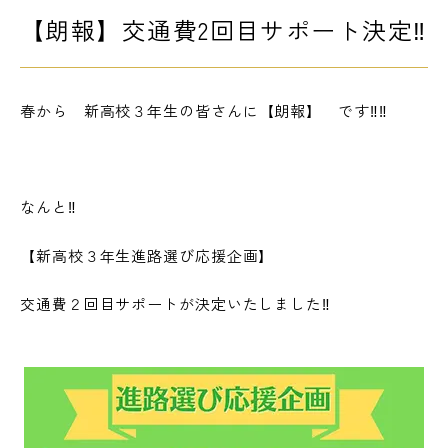
【朗報】交通費2回目サポート決定‼
LINE友だち登録
よくある質問
アクセス
春から
新高校３年生の皆さんに【朗報】
です‼‼
情報の公開
カリキュラム・シラバス
個人情報保護方針
サイトマップ
なんと‼
【新高校３年生進路選び応援企画】
SNSをフォローして最新情報をCHECK !
交通費２回目サポートが決定いたしました‼