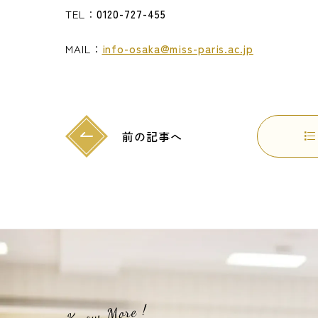
TEL：
0120-727-455
MAIL：
info-osaka@miss-paris.ac.jp
前の記事へ