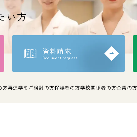
資料請求
Document request
の方
再進学をご検討の方
保護者の方
学校関係者の方
企業の