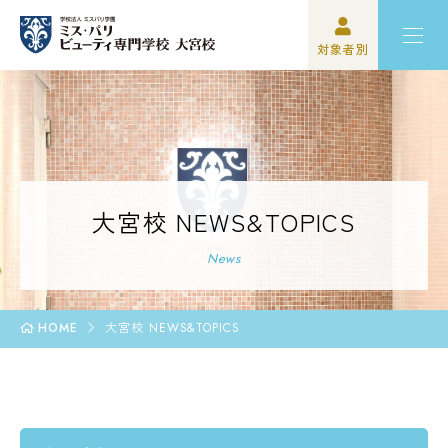
対象者別
高校3年生の方
ミスパリについて
再進学をご検討の方
学科紹介
保護者の方
オープンキャンパス・イベント
大宮校 NEWS&TOPICS
学校関係者の方
資格・就職
News
企業の方
入学案内
HOME
大宮校 NEWS&TOPICS
卒業生の方
学園生活
高校3年生の方