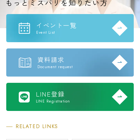
イベント一覧
Event List
資料請求
Document request
LINE登録
LINE Registration
RELATED LINKS