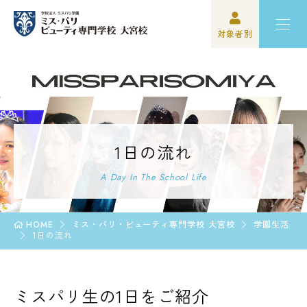
対象者別
高校3年生の方
ミスパリについて
再進学をご検討の方
学科紹介
保護者の方
オープンキャンパス・イベント
1日の流れ
学校関係者の方
資格・就職
A Day In The School Life
企業の方
入学案内
HOME
ミス・パリ・ビューティ専門学校 大宮校
学園生活
1日の流れ
卒業生の方
学園生活
ミスパリ生の1日をご紹介
高校3年生の方