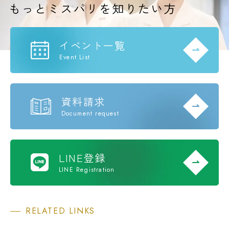
イベント一覧
Event List
資料請求
Document request
LINE登録
LINE Registration
RELATED LINKS