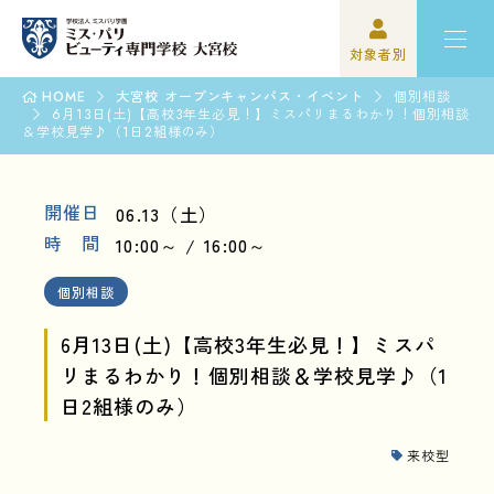
対象者別
HOME
大宮校 オープンキャンパス・イベント
個別相談
高校3年生の方
ミスパリについて
6月13日(土)【高校3年生必見！】ミスパリまるわかり！個別相談
＆学校見学♪（1日2組様のみ）
再進学をご検討の方
学科紹介
開催日
06.13（土）
保護者の方
オープンキャンパス・イベント
時 間
10:00～
16:00～
学校関係者の方
資格・就職
個別相談
企業の方
入学案内
6月13日(土)【高校3年生必見！】ミスパ
リまるわかり！個別相談＆学校見学♪（1
卒業生の方
学園生活
日2組様のみ）
来校型
高校3年生の方