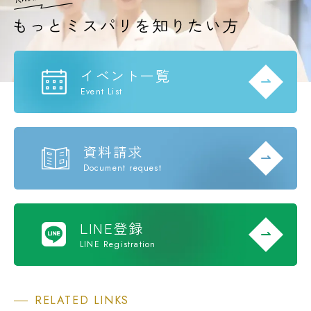
イベント一覧
Event List
資料請求
Document request
LINE登録
LINE Registration
RELATED LINKS