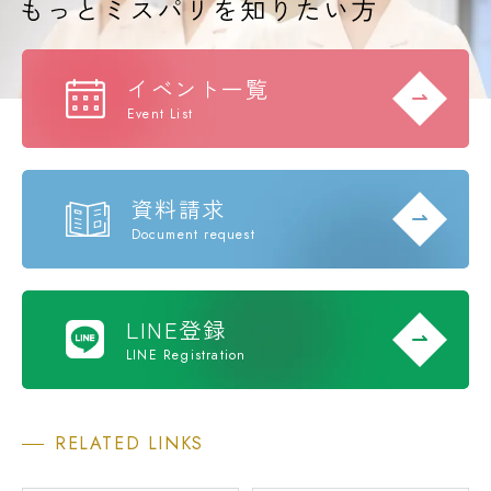
イベント一覧
Event List
資料請求
Document request
LINE登録
LINE Registration
RELATED LINKS