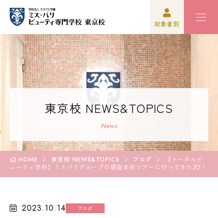
対象者別
高校3年生の方
学校紹介
高校1,2年生の方
学科紹介
再進学をご検討の方
オープンキャンパス・イベント
東京校 NEWS&TOPICS
保護者の方
資格・就職
News
学校関係者の方
入学案内
HOME
東京校 NEWS&TOPICS
ブログ
【トータルビ
ューティ学科】ミスパリグループの銀座本社ツアーに行ってきたZO！
企業の方
学園生活
卒業生の方
2023.10.14
ブログ
高校3年生の方