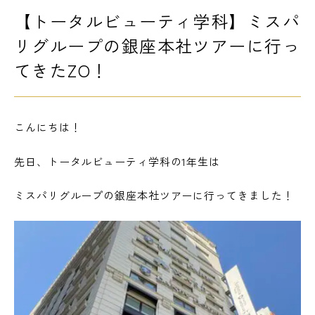
【トータルビューティ学科】ミスパ
LINE友だち登録
よくある質問
交通アクセス
リグループの銀座本社ツアーに行っ
てきたZO！
採用情報
情報の公開
こんにちは！
カリキュラム・シラバス
個人情報保護方針
サイトマップ
先日、トータルビューティ学科の1年生は
ミスパリグループの銀座本社ツアーに行ってきました！
SNSをフォローして最新情報をCHECK !