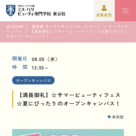
対象者別
HOME
東京校 オープンキャンパス・イベント
オープンキ
ャンパス
高校3年生の方
学校紹介
【満員御礼】☆サマービューティフェス☆夏にぴったり
のオープンキャンパス！
高校1,2年生の方
学科紹介
開催日
08.05（水）
再進学をご検討の方
オープンキャンパス・イベント
時 間
13:30～
保護者の方
資格・就職
オープンキャンパス
学校関係者の方
入学案内
【満員御礼】☆サマービューティフェス
☆夏にぴったりのオープンキャンパス！
企業の方
学園生活
来校型
卒業生の方
高校3年生の方