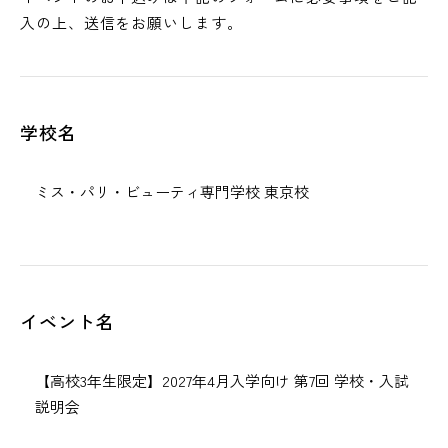
ベ
入の上、送信をお願いします。
ン
ト
申
し
学校名
込
み
イベント名