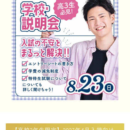
LINE友だち登録
よくある質問
交通アクセス
採用情報
情報の公開
カリキュラム・シラバス
個人情報保護方針
サイトマップ
SNSをフォローして最新情報をCHECK !
【高校3年生限定】2027年4月入学向け