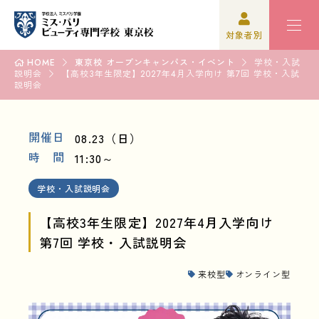
対象者別
HOME
東京校 オープンキャンパス・イベント
学校・入試
説明会
高校3年生の方
学校紹介
【高校3年生限定】2027年4月入学向け 第7回 学校・入試
説明会
高校1,2年生の方
学科紹介
開催日
08.23（日）
再進学をご検討の方
オープンキャンパス・イベント
時 間
11:30～
保護者の方
資格・就職
学校・入試説明会
学校関係者の方
入学案内
【高校3年生限定】2027年4月入学向け
第7回 学校・入試説明会
企業の方
学園生活
来校型
オンライン型
卒業生の方
高校3年生の方