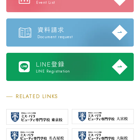
Event List
資料請求
Document request
LINE登録
LINE Registration
RELATED LINKS