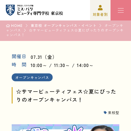
対象者別
HOME
東京校 オープンキャンパス・イベント
オープンキ
ャンパス
高校3年生の方
学校紹介
☆サマービューティフェス☆夏にぴったりのオープンキ
ャンパス！
高校1,2年生の方
学科紹介
開催日
07.31（金）
再進学をご検討の方
オープンキャンパス・イベント
時 間
10:00～
11:30～
14:00～
保護者の方
資格・就職
オープンキャンパス
学校関係者の方
入学案内
☆サマービューティフェス☆夏にぴった
りのオープンキャンパス！
企業の方
学園生活
来校型
卒業生の方
高校3年生の方