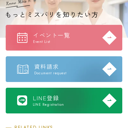
イベント一覧
Event List
資料請求
Document request
LINE登録
LINE Registration
RELATED LINKS