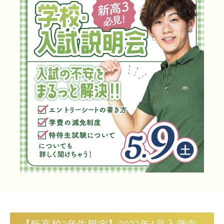
LINE友だち登録
よくある質問
交通アクセス
採用情報
情報の公開
カリキュラム・シラバス
個人情報保護方針
サイトマップ
SNSをフォローして最新情報をCHECK !
【新高校3年生限定】2027年4月入学向