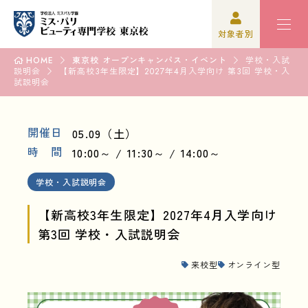
対象者別
HOME
東京校 オープンキャンパス・イベント
学校・入試
説明会
高校3年生の方
学校紹介
【新高校3年生限定】2027年4月入学向け 第3回 学校・入
試説明会
高校1,2年生の方
学科紹介
開催日
05.09（土）
再進学をご検討の方
オープンキャンパス・イベント
時 間
10:00～
11:30～
14:00～
保護者の方
資格・就職
学校・入試説明会
学校関係者の方
入学案内
【新高校3年生限定】2027年4月入学向け
第3回 学校・入試説明会
企業の方
学園生活
来校型
オンライン型
卒業生の方
高校3年生の方