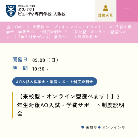
対象者別
HOME
大阪校 オープンキャンパス・イベント
AO入試＆奨
学金・学費サポート制度説明会
高校3年生の方
ミスパリ紹介
【来校型・オンライン型選べま
す！】3年生対象AO入試・学費サポート制度説明会
再進学をご検討の方
学科紹介
開催日
09.08（日）
保護者の方
オープンキャンパス
時 間
10:30～
学校関係者の方
資格・就職
AO入試＆奨学金・学費サポート制度説明会
企業の方
入学案内
【来校型・オンライン型選べます！】3
年生対象AO入試・学費サポート制度説明
卒業生の方
学園生活
会
来校型
オンライン型
高校3年生の方