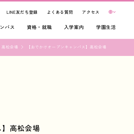
LINE友だち登録
よくある質問
アクセス
ンパス
資格・就職
入学案内
学園生活
高松会場
【おでかけオープンキャンパス】高松会場
OPEN
CAMPUS
ス】高松会場