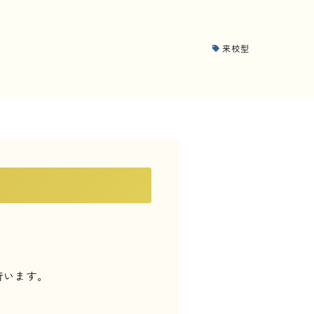
資料請求
来校型
LINE登録
行います。