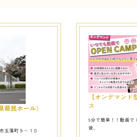
【オンデマンド
ス
県県民ホール）
5分で簡単！！動画でミ
後、
高松市玉藻町９−１０