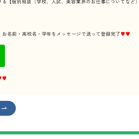
ける【個別相談（学校、入試、美容業界のお仕事についてなど
後、お名前・高校名・学年をメッセージで送って登録完了
♥♥
♥♥