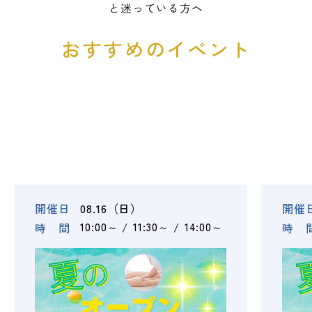
と迷っている方へ
LINE友だち登録
よくある質問
アクセス
おすすめのイベント
情報の公開
カリキュラム・シラバス
個人情報保護方針
サイトマップ
SNSをフォローして最新情報をCHECK !
開催日
08.16（日）
開催
時 間
10:00～
11:30～
14:00～
時 