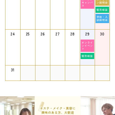
キャンパ
ン説明会
ス
個別相談
学校・入
試説明会
24
25
26
27
28
29
30
オンライ
ンイベン
ト
個別相談
31