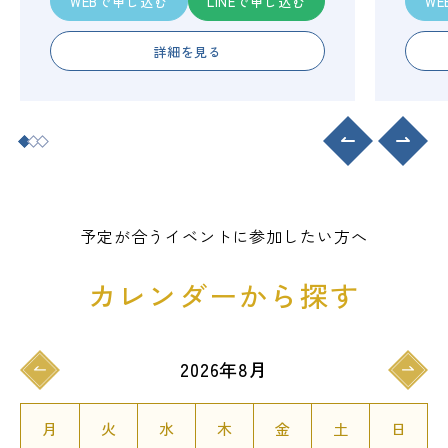
WEBで申し込む
LINEで申し込む
W
詳細を見る
予定が合うイベントに参加したい方へ
カレンダーから探す
2026年8月
月
火
水
木
金
土
日