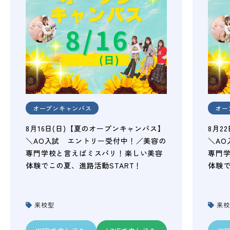
オープンキャンパス
オー
8月16日(日)【夏のオープンキャンパス】
8月2
＼AO入試 エントリー受付中！／美容の
＼A
専門学校と言えばミスパリ！楽しい美容
専門
体験でこの夏、進路活動START！
体験で
来校型
来校