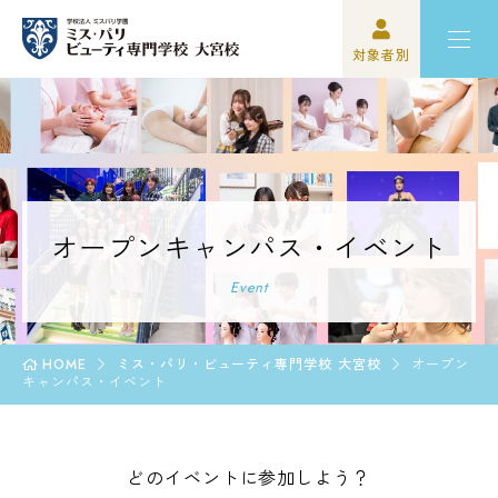
対象者別
高校3年生の方
ミスパリについて
再進学をご検討の方
学科紹介
保護者の方
オープンキャンパス・イベント
オープンキャンパス・イベント
学校関係者の方
資格・就職
Event
企業の方
入学案内
HOME
ミス・パリ・ビューティ専門学校 大宮校
オープン
キャンパス・イベント
卒業生の方
学園生活
どのイベントに参加しよう？
高校3年生の方